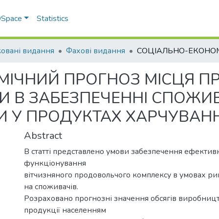
 DSpace
Statistics
овані видання
Фахові видання
МІЧНИЙ ПРОГНОЗ МІСЦЯ 
И В ЗАБЕЗПЕЧЕННІ СПОЖИ
И У ПРОДУКТАХ ХАРЧУВАН
Abstract
В статті представлено умови забезпечення ефектив
функціонування
вітчизняного продовольчого комплексу в умовах ри
на споживачів.
Розраховано прогнозні значення обсягів виробниц
продукції населенням