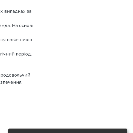
их випадках за
нда. На основі
ня показників
гічний період.
продовольчий
езпечення
,