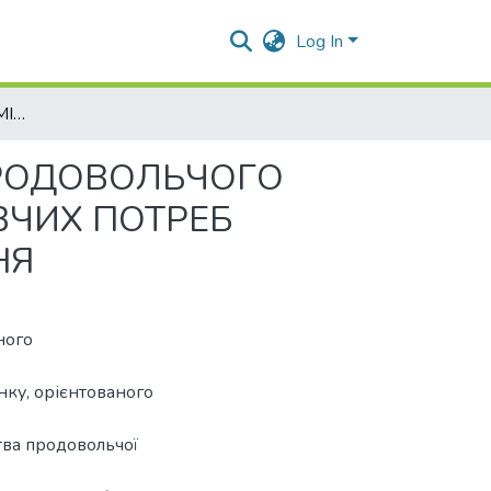
Log In
СОЦІАЛЬНО-ЕКОНОМІЧНИЙ ПРОГНОЗ МІСЦЯ ПРОДОВОЛЬЧОГО КОМПЛЕКСУ УКРАЇНИ В ЗАБЕЗПЕЧЕННІ СПОЖИВЧИХ ПОТРЕБ НАСЕЛЕННЯ УКРАЇНИ У ПРОДУКТАХ ХАРЧУВАННЯ
ПРОДОВОЛЬЧОГО
ВЧИХ ПОТРЕБ
НЯ
ного
нку, орієнтованого
тва продовольчої