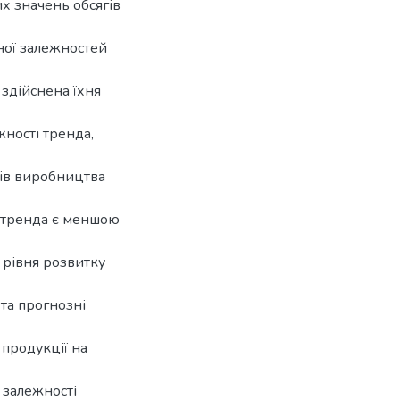
х значень обсягів
чної залежностей
 здійснена їхня
ності тренда,
ів виробництва
 тренда є меншою
 рівня розвитку
та прогнозні
продукції на
 залежності