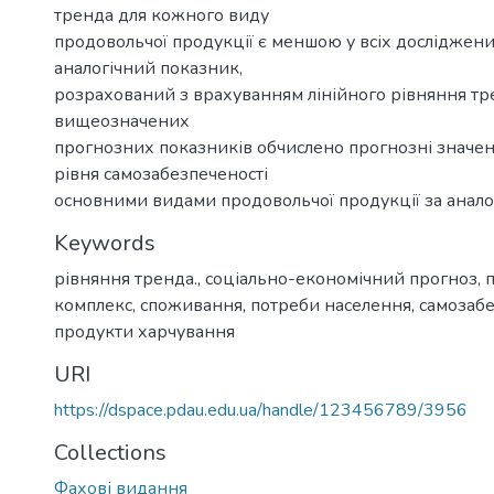
тренда для кожного виду
продовольчої продукції є меншою у всіх досліджен
аналогічний показник,
розрахований з врахуванням лінійного рівняння тре
вищеозначених
прогнозних показників обчислено прогнозні значен
рівня самозабезпеченості
основними видами продовольчої продукції за анало
Keywords
рівняння тренда.
,
соціально-економічний прогноз
,
комплекс
,
споживання
,
потреби населення
,
самозаб
продукти харчування
URI
https://dspace.pdau.edu.ua/handle/123456789/3956
Collections
Фахові видання