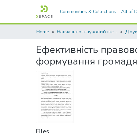
Communities & Collections
All of
Home
Навчально-науковий інститут економіки, управління, права та інформаційних технологій
Друк
Ефективність правов
формування громадян
Files