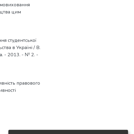
самовиховання
ицтва цим
ня студентської
тва в Україні / В.
. - 2013. - № 2. -
вність правового
ивності