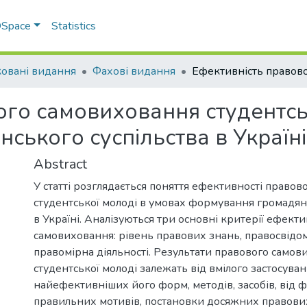
 DSpace
Statistics
овані видання
Фахові видання
ого самовиховання студентсь
ського суспільства в Україні
Abstract
У статті розглядається поняття ефективності право
студентської молоді в умовах формування громадянс
в Україні. Аналізуються три основні критерії ефект
самовиховання: рівень правових знань, правосвідом
правомірна діяльності. Результати правового самов
студентської молоді залежать від вмілого застосува
найефективніших його форм, методів, засобів, від
правильних мотивів, постановки досяжних правових