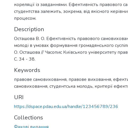
кореляції із завданнями. Ефективність правового 
студентства залежить, зокрема, від якісного керівн
процесом.
Description
Осташова В. О. Ефективність правового самовихован
молоді в умовах формування громадянського суспільс
О. Осташова // Часопис Київського університету права
С. 34 - 38.
Keywords
правове самовиховання
,
правове виховання
,
ефекти
самовиховання
,
студентська молодь
,
критерії ефект
URI
https://dspace.pdau.edu.ua/handle/123456789/236
Collections
Фахові видання