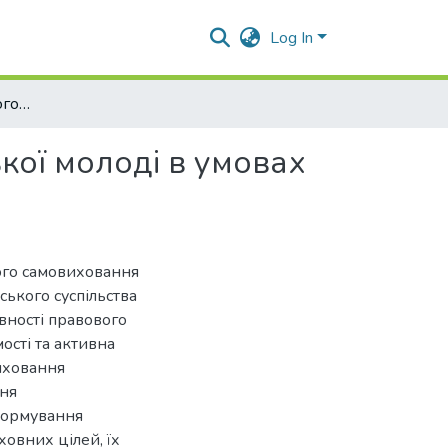
Log In
Ефективність правового самовиховання студентської молоді в умовах формування громадянського суспільства в Україні
кої молоді в умовах
вого самовиховання
ького суспільства
ивності правового
ості та активна
иховання
ння
 формування
овних цілей, їх