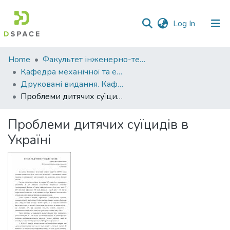
(current)
Log In
Communities
Home
Факультет інженерно-технологічний
&
Кафедра механічної та електричної інженерії
Collections
Друковані видання. Кафедра механічної та електричної інженерії
Проблеми дитячих суїцидів в Україні
All of DSpace
Проблеми дитячих суїцидів в
Statistics
Україні