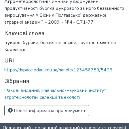
Агрометеорологічні чинники у формуванні
продуктивності буряка цукрового за його беззмінного
вирощування // Вісник Полтавської державної
аграрної академії. – 2009. - №4.- С.71-77.
Ключові слова
цукрові буряки
,
беззмінні посіви
,
грунтостомлення
,
кореляції
URI
https://dspace.pdau.edu.ua/handle/123456789/5405
Зібрання
Фахові видання. Навчально-науковий інститут
агротехнологій, селекції та екології
Повна інформація про документ
Полтавський державний аграрний університет
copyright