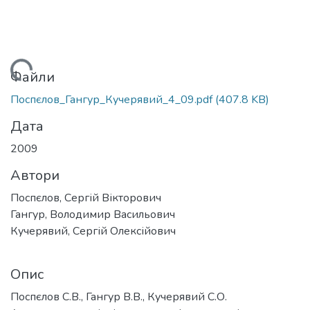
Вантажиться...
Файли
Поспєлов_Гангур_Кучерявий_4_09.pdf
(407.8 KB)
Дата
2009
Автори
Поспєлов, Сергій Вікторович
Гангур, Володимир Васильович
Кучерявий, Сергій Олексійович
Опис
Поспєлов С.В., Гангур В.В., Кучерявий С.О.