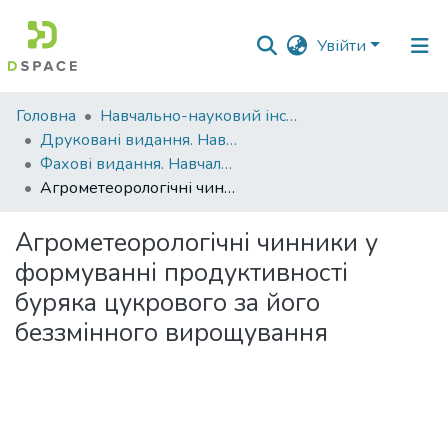
Увійти
Фонди
Головна
Навчально-науковий інститут агротехнологій, селекції та екології
та
Друковані видання. Навчально-науковий інститут агротехнологій, селекції та екології
зібрання
Фахові видання. Навчально-науковий інститут агротехнологій, селекції та екології
Агрометеорологічні чинники у формуванні продуктивності буряка цукрового за його беззмінного вирощування
Пошук за критеріями
Агрометеорологічні чинники у
Статистика
формуванні продуктивності
буряка цукрового за його
беззмінного вирощування