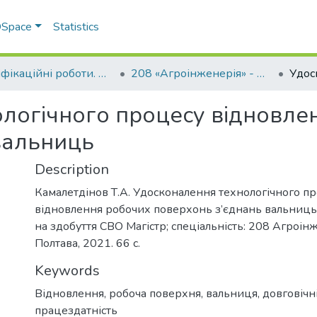
 DSpace
Statistics
Кваліфікаційні роботи. Факультет інженерно-технологічний
208 «Агроінженерія» - Магістри 2021-2022
логічного процесу відновле
вальниць
Description
Камалетдінов Т.А. Удосконалення технологічного п
відновлення робочих поверхонь з’єднань вальниць: 
на здобуття СВО Магістр; спеціальність: 208 Агроін
Полтава, 2021. 66 с.
Keywords
Відновлення, робоча поверхня, вальниця, довговічні
працездатність