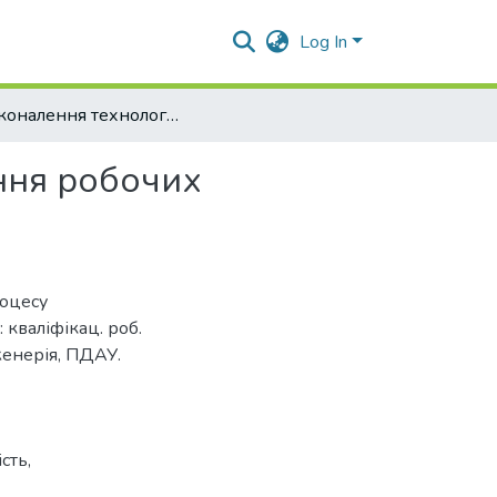
Log In
Удосконалення технологічного процесу відновлення робочих поверхонь з’єднань вальниць
ння робочих
роцесу
кваліфікац. роб.
женерія, ПДАУ.
сть,