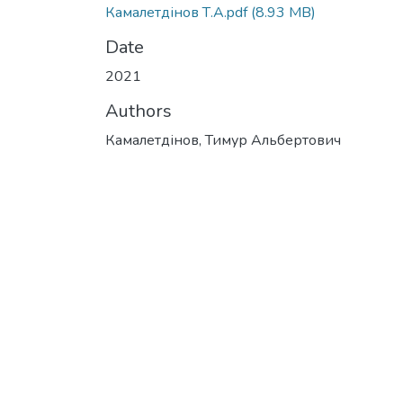
Камалетдінов Т.А.pdf
(8.93 MB)
Date
2021
Authors
Камалетдінов, Тимур Альбертович