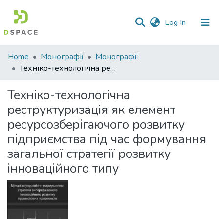
(current)
Log In
Communities
Home
Монографії
Монографії
&
Техніко-технологічна реструктуризація як елемент ресурсозберігаючого розвитку підприємства під час формування загальної стратегії розвитку інноваційного типу
Collections
Техніко-технологічна
All of DSpace
реструктуризація як елемент
ресурсозберігаючого розвитку
Statistics
підприємства під час формування
загальної стратегії розвитку
інноваційного типу