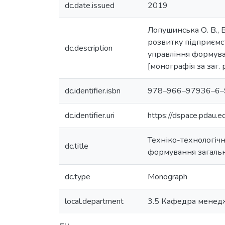
dc.date.issued
2019
Лопушинська О. В., 
розвитку підприємст
dc.description
управління формува
[монографія за заг. 
dc.identifier.isbn
978–966–97936–6–
dc.identifier.uri
https://dspace.pdau
Техніко-технологічн
dc.title
формування загально
dc.type
Monograph
local.department
3.5 Кафедра менед