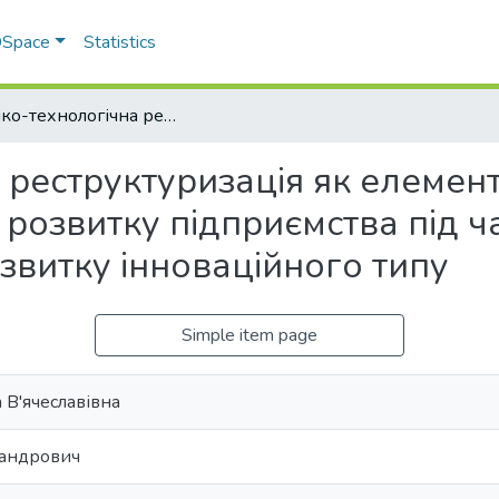
 DSpace
Statistics
Техніко-технологічна реструктуризація як елемент ресурсозберігаючого розвитку підприємства під час формування загальної стратегії розвитку інноваційного типу
 реструктуризація як елемен
 розвитку підприємства під 
озвитку інноваційного типу
Simple item page
 В'ячеславівна
сандрович