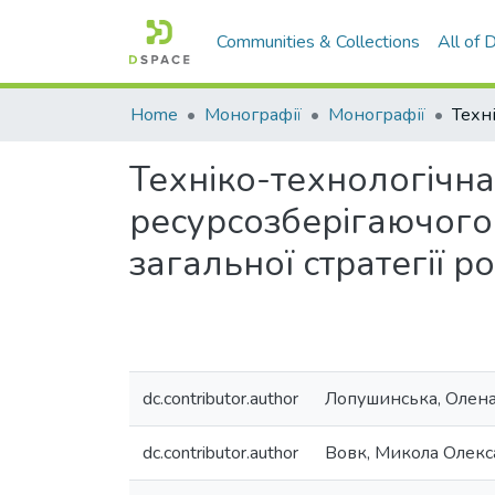
Communities & Collections
All of
Home
Монографії
Монографії
Техніко-технологічна
ресурсозберігаючого
загальної стратегії р
dc.contributor.author
Лопушинська, Олена
dc.contributor.author
Вовк, Микола Олек