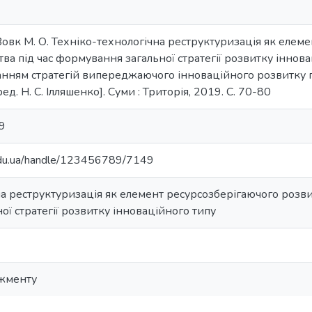
Вовк М. О. Техніко-технологічна реструктуризація як елем
ва під час формування загальної стратегії розвитку іннов
нням стратегій випереджаючого інноваційного розвитку 
ред. Н. С. Ілляшенко]. Суми : Триторія, 2019. С. 70-80
9
.edu.ua/handle/123456789/7149
а реструктуризація як елемент ресурсозберігаючого розви
ї стратегії розвитку інноваційного типу
жменту