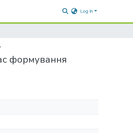
Log In
т
час формування