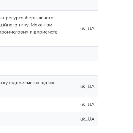
ент ресурсозберігаючого
аційного типу. Механізм
uk_UA
промислових підприємств
тку підприємства під час
uk_UA
uk_UA
uk_UA