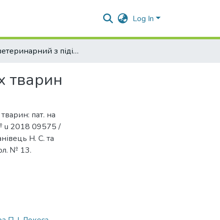
Log In
Стіл ветеринарний з підігрівом для фіксації дрібних тварин
их тварин
тварин: пат. на
 u 2018 09575 /
нівець Н. С. та
юл. № 13.