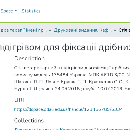
 DSpace
Statistics
Кафедра терапії імені професора П. І. Локеса
Друковані видання. Кафедра терапії імені професора П. І. Локеса
ідігрівом для фіксації дрібн
Description
Стіл ветеринарний з підігрівом для фіксації дрібних 
корисну модель 135484 Україна: МПК A61D 3/00. №
Шатохін П. П., Локес-Крупка Т. П., Кравченко С. О., Ка
Бурда Т. Л. ; заявл. 24.09.2018 ; опубл. 10.07.2019, Б
URI
https://dspace.pdau.edu.ua/handle/123456789/6334
Collections