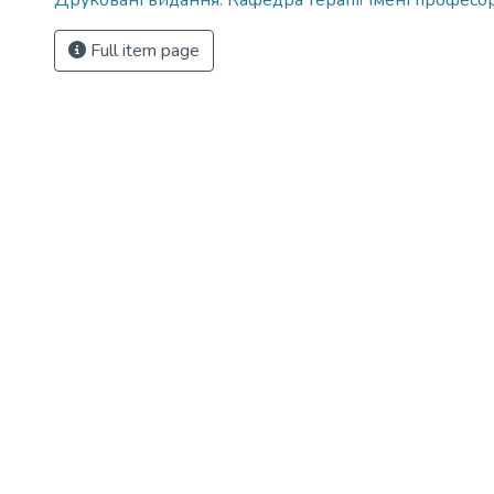
Друковані видання. Кафедра терапії імені професора
Full item page