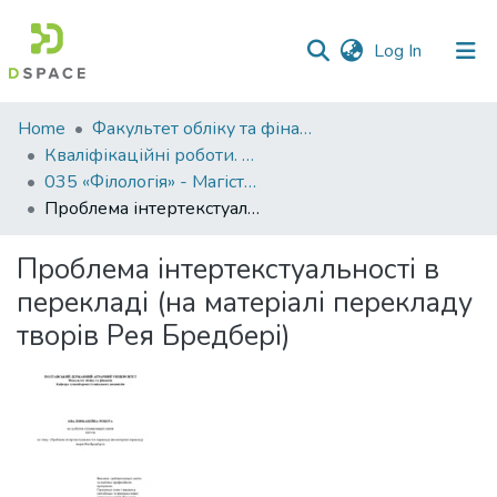
(current)
Log In
Communities
Home
Факультет обліку та фінансів
&
Кваліфікаційні роботи. Факультет обліку та фінансів
Collections
035 «Філологія» - Магістри 2023-2024
Проблема інтертекстуальності в перекладі (на матеріалі перекладу творів Рея Бредбері)
All of DSpace
Проблема інтертекстуальності в
Statistics
перекладі (на матеріалі перекладу
творів Рея Бредбері)