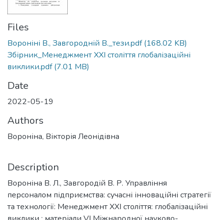
Files
Вороніні В., Завгородній В._тези.pdf
(168.02 KB)
Збірник_Менеджмент ХХІ століття глобалізаційні
виклики.pdf
(7.01 MB)
Date
2022-05-19
Authors
Вороніна, Вікторія Леонідівна
Description
Вороніна В. Л., Завгородій В. Р. Управління
персоналом підприємства: сучасні інноваційні стратегії
та технології: Менеджмент ХХІ століття: глобалізаційні
виклики : матеріали VІ Міжнародної науково-