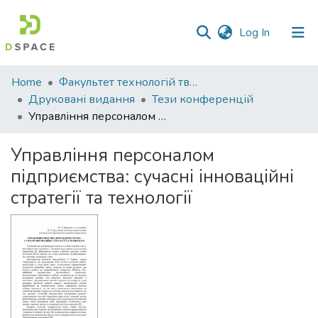
(current)
Log In
Communities
Home
Факультет технологій тваринництва та продовольства
&
Друковані видання
Тези конференцій
Collections
Управління персоналом підприємства: сучасні інноваційні стратегії та технології
All of DSpace
Управління персоналом
підприємства: сучасні інноваційні
Statistics
стратегії та технології