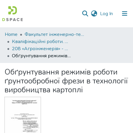
(current)
Log In
Communities
Home
Факультет інженерно-технологічний
&
Кваліфікаційні роботи. Факультет інженерно-технологічний
Collections
208 «Агроінженерія» - Магістри 2021-2022
Обґрунтування режимів роботи ґрунтообробної фрези в технології виробництва картоплі
All of DSpace
Обґрунтування режимів роботи
Statistics
ґрунтообробної фрези в технології
виробництва картоплі