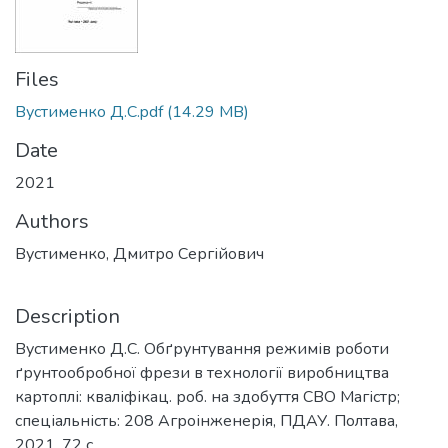
Files
Вустименко Д.С.pdf
(14.29 MB)
Date
2021
Authors
Вустименко, Дмитро Сергійович
Description
Вустименко Д.С. Обґрунтування режимів роботи
ґрунтообробної фрези в технології виробництва
картоплі: кваліфікац. роб. на здобуття СВО Магістр;
спеціальність: 208 Агроінженерія, ПДАУ. Полтава,
2021. 72 с.