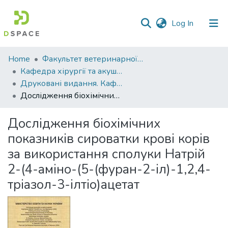
(current)
Log In
Communities
Home
Факультет ветеринарної медицини
&
Кафедра хірургії та акушерства
Collections
Друковані видання. Кафедра хірургії та акушерства
Дослідження біохімічних показників сироватки крові корів за використання сполуки Натрій 2-(4-аміно-(5-(фуран-2-іл)-1,2,4-тріазол-3-ілтіо)ацетат
All of DSpace
Дослідження біохімічних
Statistics
показників сироватки крові корів
за використання сполуки Натрій
2-(4-аміно-(5-(фуран-2-іл)-1,2,4-
тріазол-3-ілтіо)ацетат