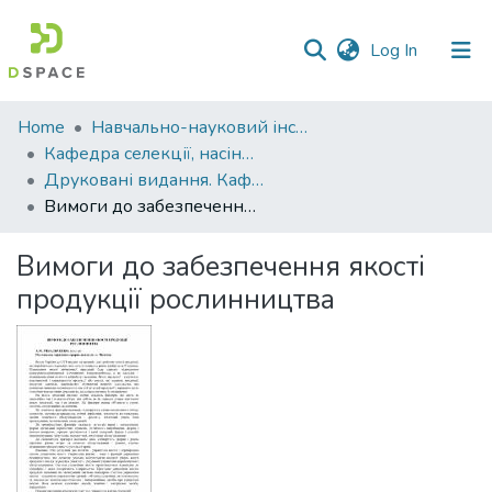
(current)
Log In
Communities
Home
Навчально-науковий інститут агротехнологій, селекції та екології
&
Кафедра селекції, насінництва і генетики
Collections
Друковані видання. Кафедра селекції, насінництва і генетики
Вимоги до забезпечення якості продукції рослинництва
All of DSpace
Вимоги до забезпечення якості
Statistics
продукції рослинництва