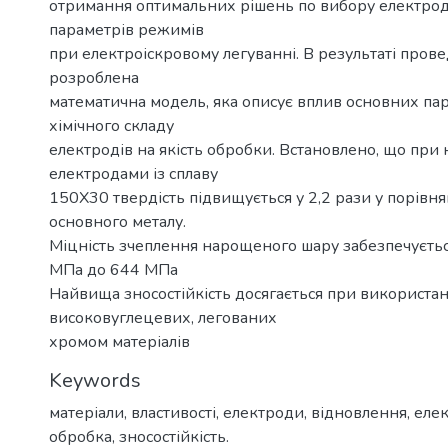
отримання оптимальних рішень по вибору електродн
параметрів режимів
при електроіскровому легуванні. В результаті про
розроблена
математична модель, яка описує вплив основних пар
хімічного складу
електродів на якість обробки. Встановлено, що при
електродами із сплаву
150Х30 твердість підвищується у 2,2 рази у порівня
основного металу.
Міцність зчеплення нарощеного шару забезпечується
МПа до 644 МПа
Найвища зносостійкість досягається при використан
високовуглецевих, легованих
хромом матеріалів
Keywords
матеріали, властивості, електроди, відновлення, еле
обробка, зносостійкість.