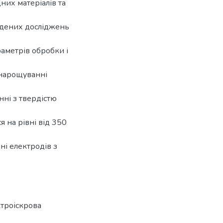
их матеріалів та
ведених досліджень
аметрів обробки і
 нарощуванні
нні з твердістю
 на рівні від 350
ні електродів з
ктроіскрова