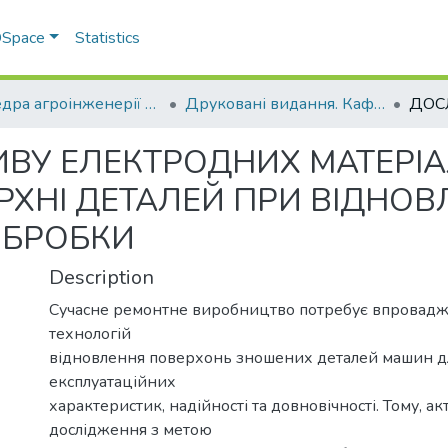
 DSpace
Statistics
Кафедра агроінженерії та автомобільного транспорту
Друковані видання. Кафедра агроінженерії та автомобільного транспорту
У ЕЛЕКТРОДНИХ МАТЕРІА
РХНІ ДЕТАЛЕЙ ПРИ ВІДНО
ОБРОБКИ
Description
Сучасне ремонтне виробництво потребує впровад
технологій
відновлення поверхонь зношених деталей машин д
експлуатаційних
характеристик, надійності та довновічності. Тому, а
дослідження з метою