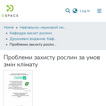
(current)
Log In
Communities
Home
Навчально-науковий інститут агротехнологій, селекції та екології
&
Кафедра захист рослин
Collections
Друковані видання. Кафедра захист рослин
Проблеми захисту рослин за умов змін клімату
All of DSpace
Проблеми захисту рослин за умов
Statistics
змін клімату