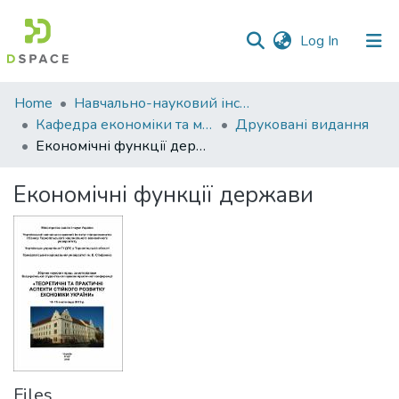
(current)
Log In
Communities
Home
Навчально-науковий інститут економіки, управління, права та інформаційних технологій
&
Кафедра економіки та міжнародних економічних відносин
Друковані видання
Collections
Економічні функції держави
All of DSpace
Економічні функції держави
Statistics
Files