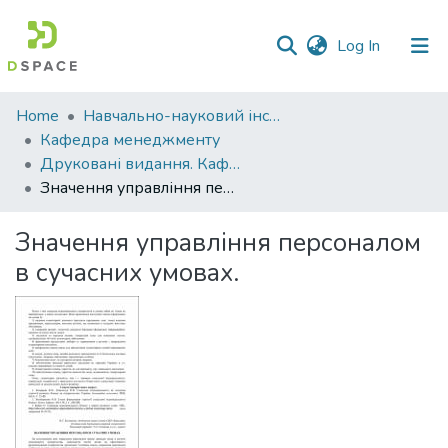
(current)
Log In
Communities
Home
Навчально-науковий інститут економіки, управління, права та інформаційних технологій
&
Кафедра менеджменту
Collections
Друковані видання. Кафедра менеджменту ім. І.А. Маркіної
Значення управління персоналом в сучасних умовах.
All of DSpace
Значення управління персоналом
Statistics
в сучасних умовах.