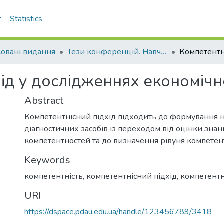
Statistics
овані видання
Тези конференцій. Навчально-науковий інститут економіки, управління, права та інформаційних технологій
д у дослідженнях економічної
Abstract
Компетентнісний підхід підходить до формування н
діагностичних засобів із переходом від оцінки знан
компетентностей та до визначення рівуня компетент
Keywords
компетентність, компетентнісний підхід, компетентн
URI
https://dspace.pdau.edu.ua/handle/123456789/3418