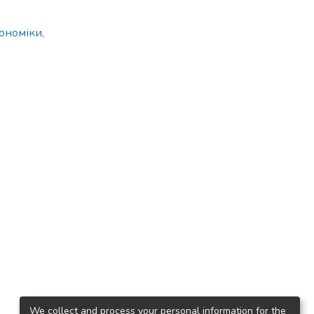
ономіки,
We collect and process your personal information for the