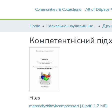
Communities & Collections
All of DSpace
Home
Навчально-науковий інститут економіки, управління, права та інформаційних технологій
Друк
Компетентнісний підхі
Files
materialyzbirnykcompressed (1).pdf
(1.7 MB)