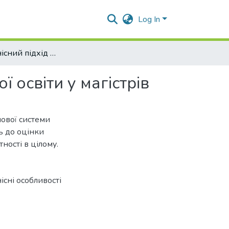
Log In
Компетентнісний підхід у дослідженнях економічної освіти у магістрів
 освіти у магістрів
ової системи
ь до оцінки
ності в цілому.
існі особливості