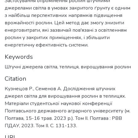
Застосування опромінення рослин штучними
джерелами світла в умовах закритого ґрунту є одним
з найбільш перспективних напрямків підвищення
врожайності рослин. Цей метод дає змогу знизити
енерговитрати, які зазвичай пов'язані з освітленням
рослин у закритих приміщеннях, і збільшити
енергетичну ефективність системи.
Keywords
Штучні джерела світла
,
теплиця
,
вирощування рослин
Citation
Кузнецов Р., Семенов А. Дослідження штучних
джерел світла для вирощування рослин в теплицях.
Матеріали студентської наукової конференції
Полтавського державного аграрного університету (м.
Полтава, 15-16 трав. 2023 р.). Том ІІ. Полтава : РВВ
ПДАУ, 2023. Том ІІ. С. 131-133.
URI