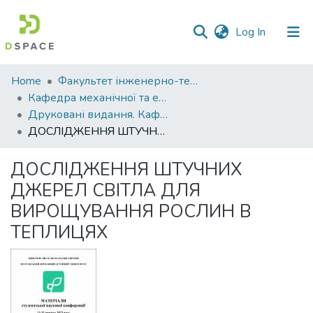
(current)
Log In
Communities
Home
Факультет інженерно-технологічний
&
Кафедра механічної та електричної інженерії
Collections
Друковані видання. Кафедра механічної та електричної інженерії
ДОСЛІДЖЕННЯ ШТУЧНИХ ДЖЕРЕЛ СВІТЛА ДЛЯ ВИРОЩУВАННЯ РОСЛИН В ТЕПЛИЦЯХ
All of DSpace
ДОСЛІДЖЕННЯ ШТУЧНИХ
Statistics
ДЖЕРЕЛ СВІТЛА ДЛЯ
ВИРОЩУВАННЯ РОСЛИН В
ТЕПЛИЦЯХ