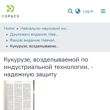
(current)
Log In
Communities
Home
Навчально-науковий інститут агротехнологій, селекції та екології
&
Друковані видання. Навчально-науковий інститут агротехнологій, селекції та екології
Collections
Фахові видання. Навчально-науковий інститут агротехнологій, селекції та екології
Кукурузе, возделываемой по индустриальной технологии, - надежную защиту
All of DSpace
Кукурузе, возделываемой по
Statistics
индустриальной технологии, -
надежную защиту