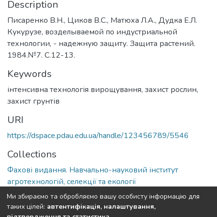
Description
Писаренко В.Н., Циков В.С., Матюха Л.А., Дудка Е.Л.
Кукурузе, возделываемой по индустриальной
технологии, - надежную защиту. Защита растений.
1984.№7. С.12-13.
Keywords
інтенсивна технологія вирощування
,
захист рослин
,
захист грунтів
URI
https://dspace.pdau.edu.ua/handle/123456789/5546
Collections
Фахові видання. Навчально-науковий інститут
агротехнологій, селекції та екології
Ми збираємо та обробляємо вашу особисту інформацію для
Full item page
таких цілей:
автентифікація, налаштування,
підтвердження та статистика
.