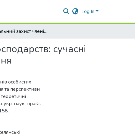
Log In
Соціальний захист членів особистих селянських господарств: сучасні проблеми здійснення та перспективи удосконалення
сподарств: сучасні
ння
енів особистих
ня та перспективи
 теоретичні
еукр. наук.-практ.
158.
селянські