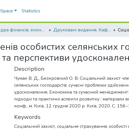
 DSpace
Statistics
Кафедра фінансів, економічних досліджень і туризму
Друковані видання. Кафедра фінансів, економічних досліджень і туризму
енів особистих селянських го
 та перспективи удосконале
Description
Чумак В. Д., Безкровний О. В. Соціальний захист чл
селянських господарств: сучасні проблеми здійснен
удосконалення. Економіка та сучасний менеджмент:
підходи та практичні аспекти розвитку : матеріали вс
конф., м. Київ, 12 грудня 2020 р. Київ, 2020. С. 156–
Keywords
Соціальний захист, соціальне страхування, особисті 