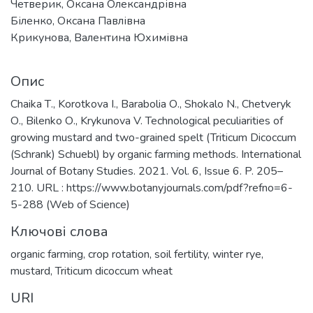
Четверик, Оксана Олександрівна
Біленко, Оксана Павлівна
Крикунова, Валентина Юхимівна
Опис
Chaika Т., Korotkova I., Barabolia О., Shokalo N., Chetveryk
О., Bilenko О., Krykunova V. Technological peculiarities of
growing mustard and two-grained spelt (Triticum Dicoccum
(Schrank) Schuebl) by organic farming methods. International
Journal of Botany Studies. 2021. Vol. 6, Issue 6. P. 205–
210. URL : https://www.botanyjournals.com/pdf?refno=6-
5-288 (Web of Science)
Ключові слова
organic farming, crop rotation, soil fertility, winter rye,
mustard, Triticum dicoccum wheat
URI