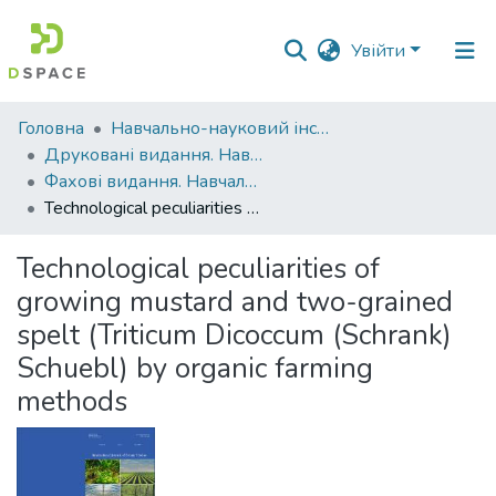
Увійти
Фонди
Головна
Навчально-науковий інститут агротехнологій, селекції та екології
та
Друковані видання. Навчально-науковий інститут агротехнологій, селекції та екології
зібрання
Фахові видання. Навчально-науковий інститут агротехнологій, селекції та екології
Technological peculiarities of growing mustard and two-grained spelt (Triticum Dicoccum (Schrank) Schuebl) by organic farming methods
Пошук за критеріями
Technological peculiarities of
Статистика
growing mustard and two-grained
spelt (Triticum Dicoccum (Schrank)
Schuebl) by organic farming
methods