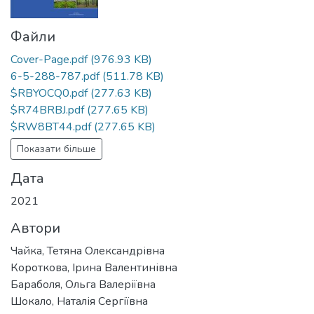
Файли
Cover-Page.pdf
(976.93 KB)
6-5-288-787.pdf
(511.78 KB)
$RBYOCQ0.pdf
(277.63 KB)
$R74BRBJ.pdf
(277.65 KB)
$RW8BT44.pdf
(277.65 KB)
Показати більше
Дата
2021
Автори
Чайка, Тетяна Олександрівна
Короткова, Ірина Валентинівна
Бараболя, Ольга Валеріївна
Шокало, Наталія Сергіївна