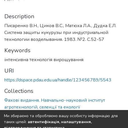
Description
Писаренко В.Н., Циков В.С., Матюха Л.А., Дудка Е.Л.
Система защиты кукурузы при индустриальной
технологии возделывания. 1983. №2. С.52-57
Keywords
інтенсивна технологія вирощування
URI
https://dspace.pdau.edu.ua/handle/123456789/5543
Collections
Фахові видання. Навчально-науковий інститут
агротехнологій, селекції та екології
Ми збираємо та обробляємо вашу особисту інформацію для
Full item page
таких цілей:
автентифікація, налаштування,
підтвердження та статистика
.