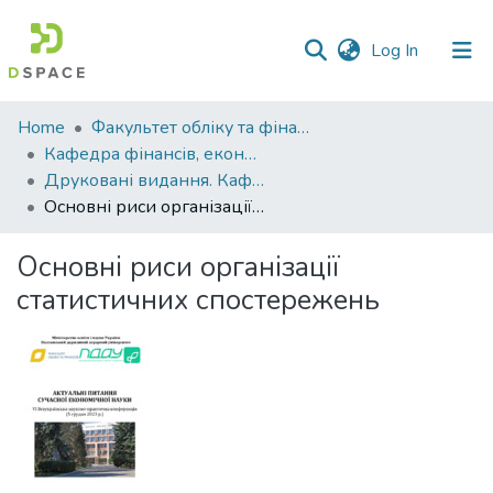
(current)
Log In
Communities
Home
Факультет обліку та фінансів
&
Кафедра фінансів, економічних досліджень і туризму
Collections
Друковані видання. Кафедра фінансів, економічних досліджень і туризму
Основні риси організації статистичних спостережень
All of DSpace
Основні риси організації
Statistics
статистичних спостережень