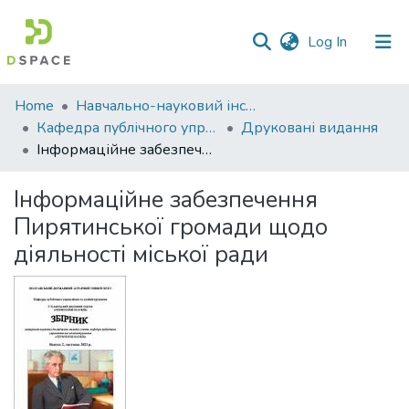
(current)
Log In
Communities
Home
Навчально-науковий інститут економіки, управління, права та інформаційних технологій
&
Кафедра публічного управління та адміністрування
Друковані видання
Collections
Інформаційне забезпечення Пирятинської громади щодо діяльності міської ради
All of DSpace
Інформаційне забезпечення
Пирятинської громади щодо
Statistics
діяльності міської ради