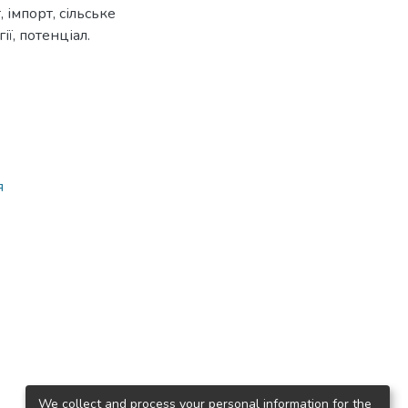
 імпорт, сільське
ії, потенціал.
я
We collect and process your personal information for the