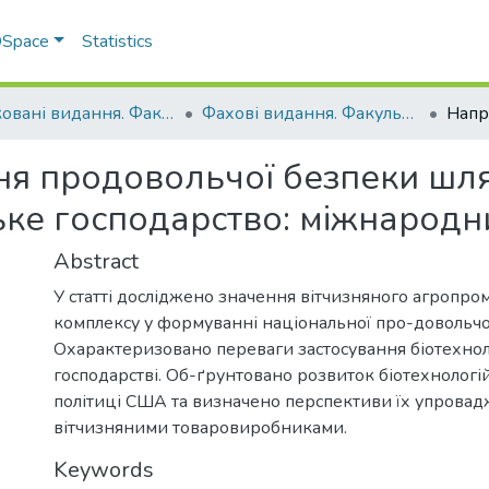
 DSpace
Statistics
Друковані видання. Факультет обліку та фінансів
Фахові видання. Факультет обліку та фінансів
ня продовольчої безпеки ш
ське господарство: міжнародн
Abstract
У статті досліджено значення вітчизняного агропро
комплексу у формуванні національної про-довольчо
Охарактеризовано переваги застосування біотехноло
господарстві. Об-ґрунтовано розвиток біотехнологі
політиці США та визначено перспективи їх упрова
вітчизняними товаровиробниками.
Keywords