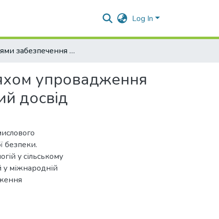
Log In
Напрями забезпечення продовольчої безпеки шляхом упровадження біотехнологій у сільське господарство: міжнародний досвід
ляхом упровадження
ий досвід
мислового
ї безпеки.
гій у сільському
й у міжнародній
дження