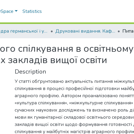
 DSpace
Statistics
Кафедра германської і української філології
Друковані видання. Кафедра германської і української філології
ого спілкування в освітньом
х закладів вищої освіти
Description
У статті обґрунтовано актуальність питання міжкуль
спілкування в процесі професійної підготовки майбу
аграрного профілю. Автором проаналізовано поняття
«культура спілкування», «міжкультурне спілкування»
сучасних наукових досліджень та визначено роль ді
мови як гуманітарної складової освітнього середов
закладів вищої освіти щодо формування готовності
спілкування у майбутніх магістрів аграрного профіл