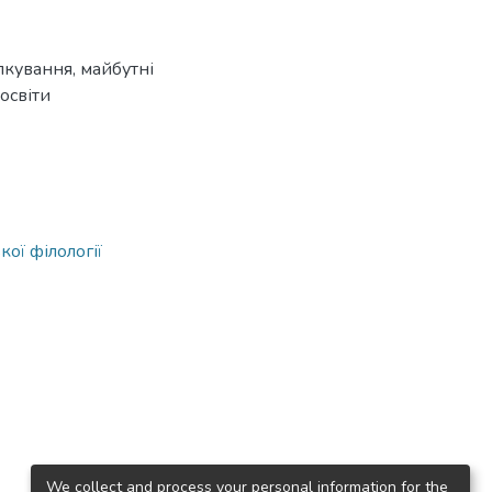
лкування, майбутні
освіти
ої філології
We collect and process your personal information for the