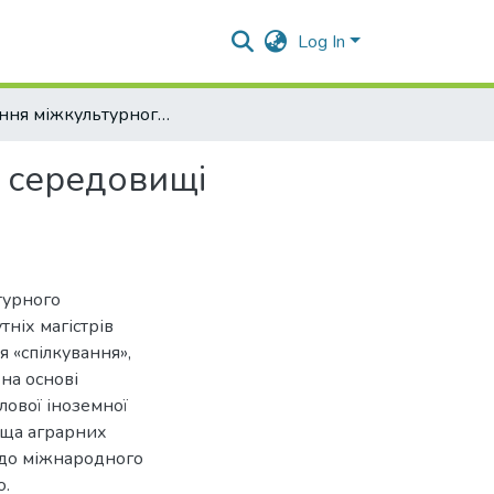
Log In
Питання міжкультурного спілкування в освітньому середовищі магістратури аграрних закладів вищої освіти
у середовищі
турного
тніх магістрів
 «спілкування»,
 на основі
лової іноземної
ища аграрних
 до міжнародного
ю.