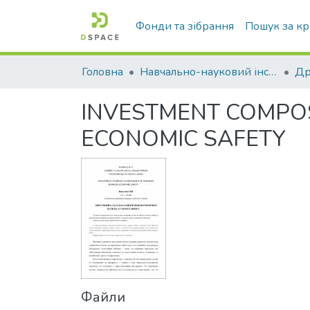
Фонди та зібрання
Пошук за к
Головна
Навчально-науковий інститут економіки, управління, права та інформаційних технологій
Др
INVESTMENT COMPOS
ECONOMIC SAFETY
Файли