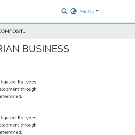
Увійти
INVESTMENT COMPOSITION PROVIDING OF AGRARIAN BUSINESS ECONOMIC SAFETY
RIAN BUSINESS
tigated. Its types
evelopment through
determined.
tigated. Its types
evelopment through
determined.