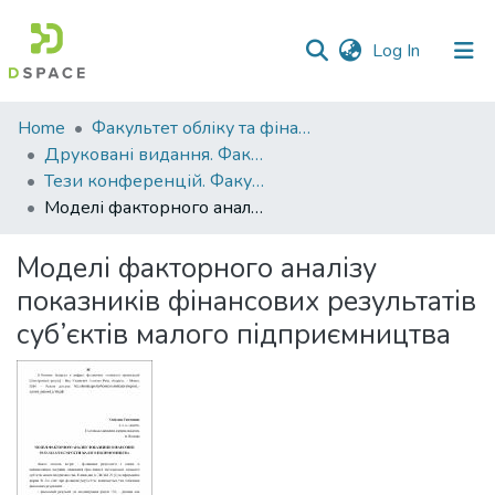
(current)
Log In
Communities
Home
Факультет обліку та фінансів
&
Друковані видання. Факультет обліку та фінансів
Collections
Тези конференцій. Факультет обліку та фінансів
Моделі факторного аналізу показників фінансових результатів суб’єктів малого підприємництва
All of DSpace
Моделі факторного аналізу
Statistics
показників фінансових результатів
суб’єктів малого підприємництва