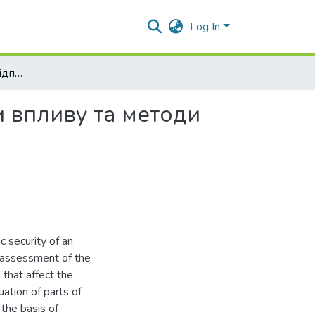
Log In
Економічна безпека підприємств: сутність, фактори впливу та методи захисту
и впливу та методи
c security of an
n assessment of the
 that affect the
uation of parts of
 the basis of