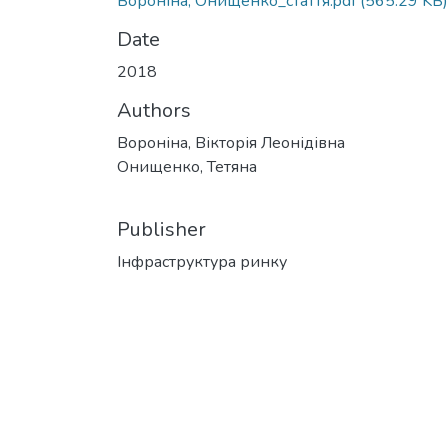
Вороніна, Онищенко_стаття.pdf
(565.29 KB)
Date
2018
Authors
Вороніна, Вікторія Леонідівна
Онищенко, Тетяна
Publisher
Інфраструктура ринку