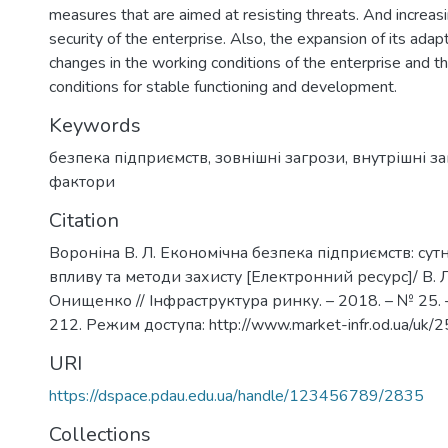
measures that are aimed at resisting threats. And increas
security of the enterprise. Also, the expansion of its adap
changes in the working conditions of the enterprise and th
conditions for stable functioning and development.
Keywords
безпека підприємств
,
зовнішні загрози
,
внутрішні з
фактори
Citation
Вороніна В. Л. Економічна безпека підприємств: сут
впливу та методи захисту [Електронний ресурс]/ В. Л. 
Онищенко // Інфраструктура ринку. – 2018. – № 25. –
212. Режим доступа: http://www.market-infr.od.ua/uk/
URI
https://dspace.pdau.edu.ua/handle/123456789/2835
Collections