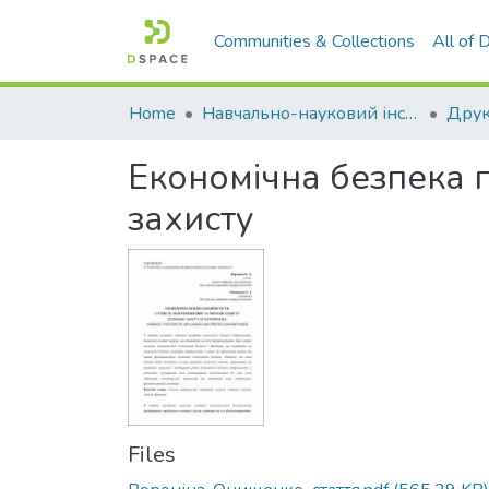
Communities & Collections
All of
Home
Навчально-науковий інститут економіки, управління, права та інформаційних технологій
Друк
Економічна безпека п
захисту
Files