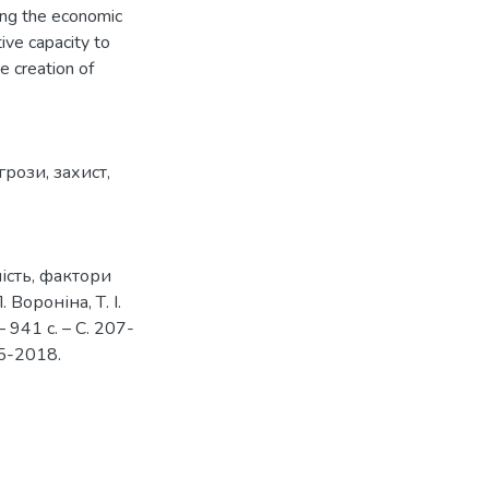
ing the economic
tive capacity to
e creation of
агрози
,
захист
,
ність, фактори
Вороніна, Т. І.
 941 с. – С. 207-
25-2018.