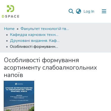
(current)
Log In
Communities
Home
Факультет технологій тваринництва та продовольства
&
Кафедра харчових технологій
Collections
Друковані видання. Кафедра харчових технологій
Особливості формування асортименту слабоалкогольних напоїв
All of DSpace
Особливості формування
Statistics
асортименту слабоалкогольних
напоїв