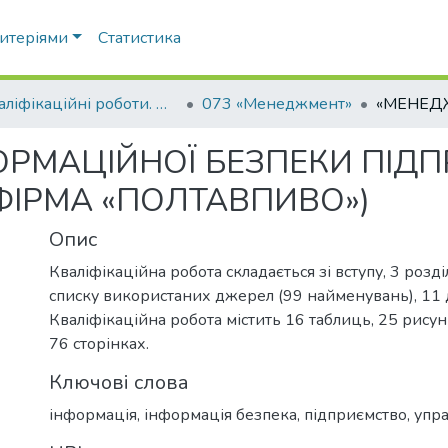
ритеріями
Статистика
Кваліфікаційні роботи. ННІ економіки, управління, права та ІТ
073 «Менеджмент»
РМАЦІЙНОЇ БЕЗПЕКИ ПІДП
«ФІРМА «ПОЛТАВПИВО»)
Опис
Кваліфікаційна робота складається зі вступу, 3 розділ
списку використаних джерел (99 найменувань), 11 
Кваліфікаційна робота містить 16 таблиць, 25 рису
76 сторінках.
Ключові слова
інформація, інформація безпека, підприємство, упр