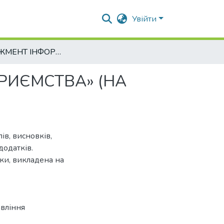
Увійти
«МЕНЕДЖМЕНТ ІНФОРМАЦІЙНОЇ БЕЗПЕКИ ПІДПРИЄМСТВА» (НА МАТЕРІАЛАХ ПРАТ «ФІРМА «ПОЛТАВПИВО»)
РИЄМСТВА» (НА
ів, висновків,
додатків.
нки, викладена на
авління