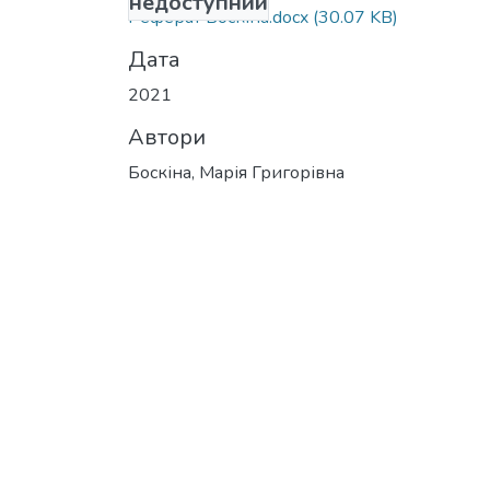
недоступний
Реферат Боскіна.docx
(30.07 KB)
Дата
2021
Автори
Боскіна, Марія Григорівна