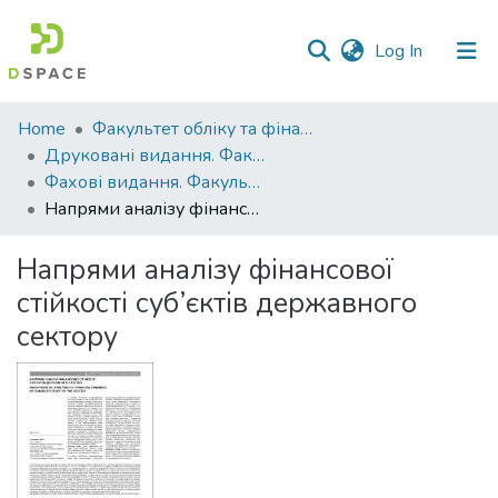
(current)
Log In
Communities
Home
Факультет обліку та фінансів
&
Друковані видання. Факультет обліку та фінансів
Collections
Фахові видання. Факультет обліку та фінансів
Напрями аналізу фінансової стійкості суб’єктів державного сектору
All of DSpace
Напрями аналізу фінансової
Statistics
стійкості суб’єктів державного
сектору