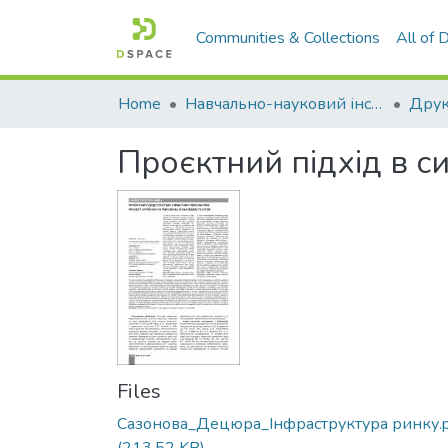
Communities & Collections
All of
Home
Навчально-науковий інститут економіки, управління, права та інформаційних технологій
Друк
Проєктний підхід в с
Files
Сазонова_Децюра_Інфраструктура ринку.p