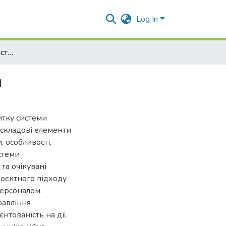
Log In
Проєктний підхід в системі управління персоналом
м
итку системи
ж складові елементи
, особливості,
истеми
та очікувані
роєктного підходу
персоналом.
равління
нтованість на дії,