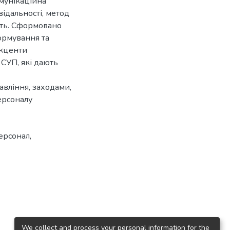
омунікаційна
відальності, метод
ість. Сформовано
формування та
акценти
 СУП, які дають
авління, заходами,
ерсоналу
ерсонал
,
We collect and process your personal information for the