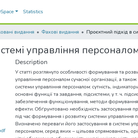
 DSpace
Statistics
овані видання
Фахові видання
истемі управління персонало
Description
У статті розглянуто особливості формування та розв
управління персоналом сучасної організації, а тако
системи управління персоналом: сутність, індикатори
основні функції та завдання, підсистеми, у т. ч. підс
забезпечення функціонування, методи формування 
ефекти. Обґрунтовано необхідність застосування п
під час формування і розвитку системи управління 
Визначено переваги його застосування в системі уп
df
персоналом, серед яких – цільова спрямованість, оріє