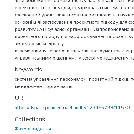
чіткі обмеження, обмеженість у часі, унікальність, к
ефективність, взаємодія, поміркована система відпо
«засвоєний урок», збалансована ризиковість, гнучк
основні цілі застосування проєктного підходу для 
розвитку СУП сучасної організації. Запропоновано 
проєктного підходу під час формування та розвитку
змогу досягти ефекту
взаємовпливу, взаємозв’язку між інструментами упр
управлінськими рішеннями у сфері менеджменту п
Keywords
система управління персоналом
,
проєктний підхід
,
п
менеджмент
,
організація
URI
https://dspace.pdau.edu.ua/handle/123456789/11570
Collections
Фахові видання