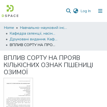
(current)
Log In
Communities
Home
Навчально-науковий інститут агротехнологій, селекції та екології
&
Кафедра селекції, насінництва і генетики
Collections
Друковані видання. Кафедра селекції, насінництва і генетики
ВПЛИВ СОРТУ НА ПРОЯВ КІЛЬКІСНИХ ОЗНАК ПШЕНИЦІ ОЗИМОЇ
All of DSpace
ВПЛИВ СОРТУ НА ПРОЯВ
Statistics
КІЛЬКІСНИХ ОЗНАК ПШЕНИЦІ
ОЗИМОЇ