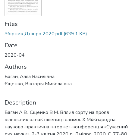
Files
Збірник Дніпро 2020.pdf
(639.1 KB)
Date
2020-04
Authors
Баган, Алла Василівна
Єщенко, Вікторія Миколаївна
Description
Баган А.В., Єщенко В.М. Вплив сорту на прояв
кількісних ознак пшениці озимої. X Міжнародна
науково-практична інтернет-конференція «Сучасний
рух науки», 2-3 квітня 2020 р. Дніпро, 2020. С. 77-80