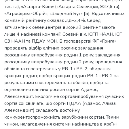
тис. га), «Астарта-Київ» («Астарта Селекція», 937,6 га),
«Агрофірма-Обрій», «Західний Буг» [5]. Відсоток інших
компаній рейтингу складає 3,8–2,4%. Серед
вітчизняних селекцентрів високий рейтинг мають
лише 4 насіннєві компанії: Соєвий вік, ІСГП НААН, ІСГ
СЗ НААН та ПДАУ МОН. В господарстві ФГ «Грига»
проводять відбір елітних рослин; закладання
розсаднику випробування родин 1 року; закладання
розсаднику випробування родин 2 року; проведення
обліків та спостережень у РВ-1 і РВ-2; збирання
кращих родин; відбір кращих родин РВ-1 і РВ-2 за
результатами спостережень та обліків; відбір та
оцінювання елітних рослин сортів Адамос,
Александрит. Екологічне сортовипробування сучасних
сортів сої свідчать, що сорти ПДАА (Адамос, Алмаз,
Александрит) складають достойну
конкурентоспроможність зарубіжним сортам. Таким
чином, налагодження системи насінництва в країні