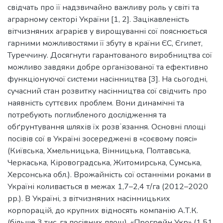
свідчать про її надзвичайно важливу роль у світі та
аграрному секторі України [1, 2]. Зацікавленість
вітчизняних аграрієв у вирощуванні сої пояснюється
гарними можливостями її збуту в країни ЄС, Єгипет,
Туреччину. Досягнути гарантованого виробництва сої
можливо завдяки добре організованої та ефективно
функціонуючої системи насінництва [3]. На сьогодні,
сучасний стан розвитку насінництва сої свідчить про
наявність суттєвих проблем. Вони динамічні та
потребують поглибленого дослідження та
обґрунтування шляхів їх розвʼязання. Основні площі
посівів сої в Україні зосереджені в «соєвому поясі»
(Київська, Хмельницька, Вінницька, Полтавська,
Черкаська, Кіровоградська, Житомирська, Сумська,
Херсонська обл.). Врожайність сої останніми роками в
Україні коливається в межах 1,7–2,4 т/га (2012–2020
рр.). В Україні, з вітчизняних насінницьких
корпорацій, до крупних відносять компанію А.Т.К.
(більше 3 тис. га посівних площ), «Прогрейн Укр» (1,51