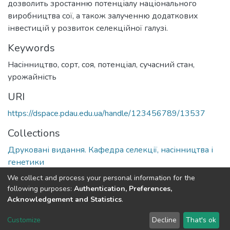
дозволить зростанню потенціалу національного
виробництва сої, а також залученню додаткових
інвестицій у розвиток селекційної галузі.
Keywords
Насінництво, сорт, соя, потенціал, сучасний стан,
урожайність
URI
https://dspace.pdau.edu.ua/handle/123456789/13537
Collections
Друковані видання. Кафедра селекції, насінництва і
генетики
We collect and process your personal information for the
Full item page
following purposes:
Authentication, Preferences,
Acknowledgement and Statistics
.
DSpace software
copyright © 2002-2026
LYRASIS
Customize
Decline
That's ok
Cookie settings
Send Feedback