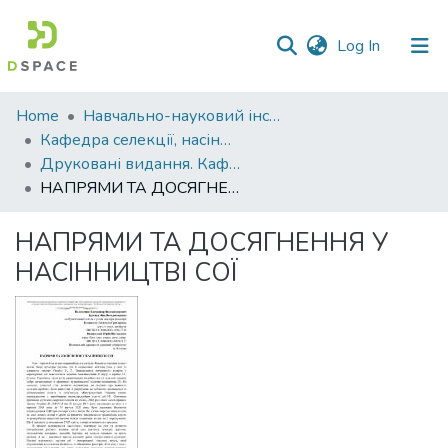
(current)
Log In
Communities
Home
Навчально-науковий інститут агротехнологій, селекції та екології
&
Кафедра селекції, насінництва і генетики
Collections
Друковані видання. Кафедра селекції, насінництва і генетики
НАПРЯМИ ТА ДОСЯГНЕННЯ У НАСІННИЦТВІ СОЇ
All of DSpace
НАПРЯМИ ТА ДОСЯГНЕННЯ У
Statistics
НАСІННИЦТВІ СОЇ