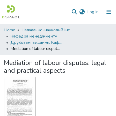
(current)
Log In
Communities
Home
Навчально-науковий інститут економіки, управління, права та інформаційних технологій
&
Кафедра менеджменту
Collections
Друковані видання. Кафедра менеджменту ім. І.А. Маркіної
Mediation of labour disputes: legal and practical aspects
All of DSpace
Mediation of labour disputes: legal
Statistics
and practical aspects