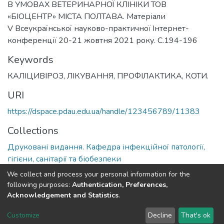
В УМОВАХ ВЕТЕРИНАРНОЇ КЛІНІКИ ТОВ
«БІОЦЕНТР» МІСТА ПОЛТАВА. Матеріали
V Всеукраїнської науково-практичної Інтернет-
конференції 20-21 жовтня 2021 року. С.194-196
Keywords
КАЛІЦИВІРОЗ, ЛІКУВАННЯ, ПРОФІЛАКТИКА, КОТИ.
URI
https://dspace.pdau.edu.ua/handle/123456789/11383
Collections
Друковані видання. Кафедра інфекційної патології,
гігієни, санітарії та біобезпеки
We collect and process your personal information for the
Full item page
following purposes:
Authentication, Preferences,
Acknowledgement and Statistics
.
DSpace software
copyright © 2002-2026
LYRASIS
Customize
Decline
That's ok
Cookie settings
Send Feedback