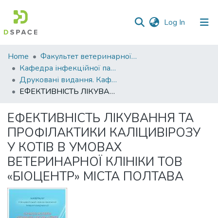
(current)
Log In
Communities
Home
Факультет ветеринарної медицини
&
Кафедра інфекційної патології, гігієни, санітарії та біобезпеки
Collections
Друковані видання. Кафедра інфекційної патології, гігієни, санітарії та біобезпеки
ЕФЕКТИВНІСТЬ ЛІКУВАННЯ ТА ПРОФІЛАКТИКИ КАЛІЦИВІРОЗУ У КОТІВ В УМОВАХ ВЕТЕРИНАРНОЇ КЛІНІКИ ТОВ «БІОЦЕНТР» МІСТА ПОЛТАВА
All of DSpace
ЕФЕКТИВНІСТЬ ЛІКУВАННЯ ТА
Statistics
ПРОФІЛАКТИКИ КАЛІЦИВІРОЗУ
У КОТІВ В УМОВАХ
ВЕТЕРИНАРНОЇ КЛІНІКИ ТОВ
«БІОЦЕНТР» МІСТА ПОЛТАВА