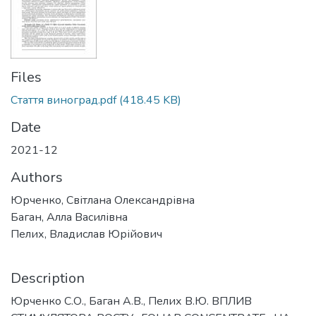
Files
Стаття виноград.pdf
(418.45 KB)
Date
2021-12
Authors
Юрченко, Світлана Олександрівна
Баган, Алла Василівна
Пелих, Владислав Юрійович
Description
Юрченко С.О., Баган А.В., Пелих В.Ю. ВПЛИВ