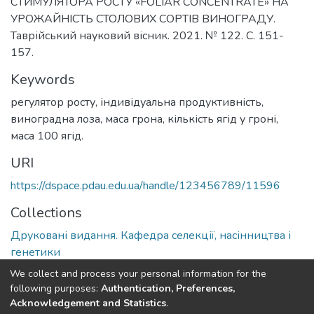
СТИМУЛЯТОРА РОСТУ «FOLIAR CONCENTRATE» НА
УРОЖАЙНІСТЬ СТОЛОВИХ СОРТІВ ВИНОГРАДУ.
Таврійський науковий вісник. 2021. № 122. С. 151-
157.
Keywords
регулятор росту, індивідуальна продуктивність,
виноградна лоза, маса грона, кількість ягід у гроні,
маса 100 ягід.
URI
https://dspace.pdau.edu.ua/handle/123456789/11596
Collections
Друковані видання. Кафедра селекції, насінництва і
генетики
We collect and process your personal information for the
Full item page
following purposes:
Authentication, Preferences,
Acknowledgement and Statistics
.