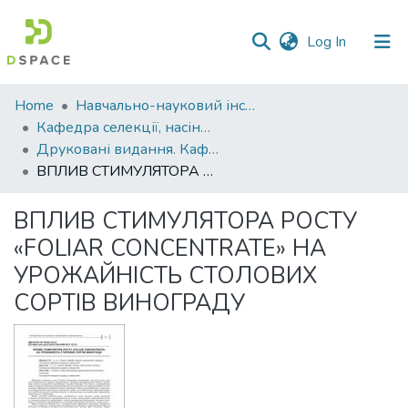
(current)
Log In
Communities
Home
Навчально-науковий інститут агротехнологій, селекції та екології
&
Кафедра селекції, насінництва і генетики
Collections
Друковані видання. Кафедра селекції, насінництва і генетики
ВПЛИВ СТИМУЛЯТОРА РОСТУ «FOLIAR CONCENTRATE» НА УРОЖАЙНІСТЬ СТОЛОВИХ СОРТІВ ВИНОГРАДУ
All of DSpace
ВПЛИВ СТИМУЛЯТОРА РОСТУ
Statistics
«FOLIAR CONCENTRATE» НА
УРОЖАЙНІСТЬ СТОЛОВИХ
СОРТІВ ВИНОГРАДУ