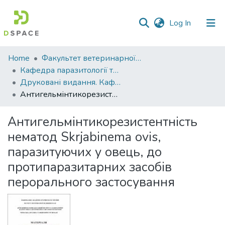
(current)
Log In
Communities
Home
Факультет ветеринарної медицини
&
Кафедра паразитології та ветеринарно-санітарної експертизи
Collections
Друковані видання. Кафедра паразитології та ветеринарно-санітарної експертизи
Антигельмінтикорезистентність нематод Skrjabinema ovis, паразитуючих у овець, до протипаразитарних засобів перорального застосування
All of DSpace
Антигельмінтикорезистентність
Statistics
нематод Skrjabinema ovis,
паразитуючих у овець, до
протипаразитарних засобів
перорального застосування