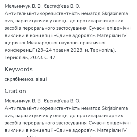
Мельничук В. В., Євстаф’єва В. О.
Антигельмінтикорезистентність нематод Skrjabinema
ovis, паразитуючих у овець, до протипаразитарних
засобів перорального застосування. Сучасні епідемічні
виклики в концепції «Єдине здоров’я». Матеріали IV
щорічної Міжнародної науково-практичної
конференції (23–24 травня 2023, м. Тернопіль).
Тернопіль, 2023. С. 47.
Keywords
скрябінемоз
,
вівці
Citation
Мельничук В. В., Євстаф’єва В. О.
Антигельмінтикорезистентність нематод Skrjabinema
ovis, паразитуючих у овець, до протипаразитарних
засобів перорального застосування. Сучасні епідемічні
виклики в концепції «Єдине здоров’я». Матеріали IV