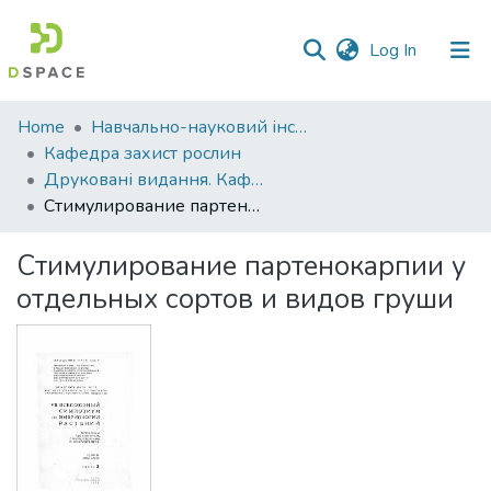
(current)
Log In
Communities
Home
Навчально-науковий інститут агротехнологій, селекції та екології
&
Кафедра захист рослин
Collections
Друковані видання. Кафедра захист рослин
Стимулирование партенокарпии у отдельных сортов и видов груши
All of DSpace
Стимулирование партенокарпии у
Statistics
отдельных сортов и видов груши