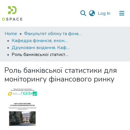
(current)
Log In
Communities
Home
Факультет обліку та фінансів
&
Кафедра фінансів, економічних досліджень і туризму
Collections
Друковані видання. Кафедра фінансів, економічних досліджень і туризму
Роль банківської статистики для моніторингу фінансового ринку
All of DSpace
Роль банківської статистики для
Statistics
моніторингу фінансового ринку