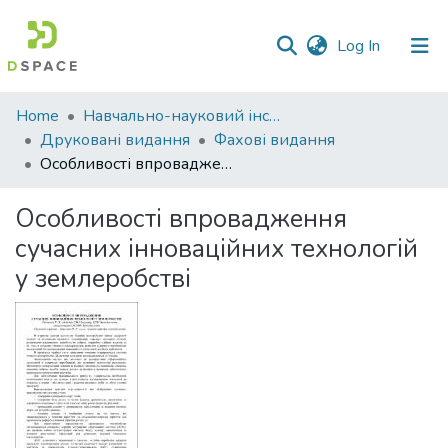
(current)
Log In
Communities
Home
Навчально-науковий інститут економіки, управління, права та інформаційних технологій
&
Друковані видання
Фахові видання
Collections
Особливості впровадження сучасних інноваційних технологій у землеробстві
All of DSpace
Особливості впровадження
сучасних інноваційних технологій
Statistics
у землеробстві