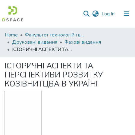
(current)
Log In
Communities
Home
Факультет технологій тваринництва та продовольства
&
Друковані видання
Фахові видання
Collections
ІСТОРИЧНІ АСПЕКТИ ТА ПЕРСПЕКТИВИ РОЗВИТКУ КОЗІВНИТЦВА В УКРАЇНІ
All of DSpace
ІСТОРИЧНІ АСПЕКТИ ТА
ПЕРСПЕКТИВИ РОЗВИТКУ
Statistics
КОЗІВНИТЦВА В УКРАЇНІ