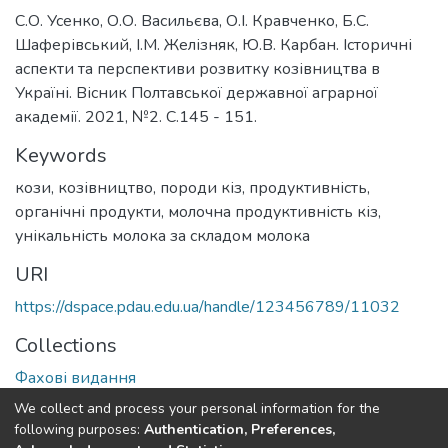
С.О. Усенко, О.О. Васильєва, О.І. Кравченко, Б.С.
Шаферівський, І.М. Желізняк, Ю.В. Карбан. Історичні
аспекти та перспективи розвитку козівництва в
Україні. Вісник Полтавської державної аграрної
академії. 2021, №2. С.145 - 151.
Keywords
кози
,
козівництво
,
породи кіз
,
продуктивність
,
органічні продукти
,
молочна продуктивність кіз
,
унікальність молока за складом молока
URI
https://dspace.pdau.edu.ua/handle/123456789/11032
Collections
Фахові видання
We collect and process your personal information for the
Full item page
following purposes:
Authentication, Preferences,