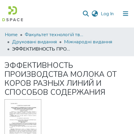
(current)
Log In
Communities
Home
Факультет технологій тваринництва та продовольства
&
Друковані видання
Міжнародні видання
Collections
ЭФФЕКТИВНОСТЬ ПРОИЗВОДСТВА МОЛОКА ОТ КОРОВ РАЗНЫХ ЛИНИЙ И СПОСОБОВ СОДЕРЖАНИЯ
All of DSpace
ЭФФЕКТИВНОСТЬ
ПРОИЗВОДСТВА МОЛОКА ОТ
Statistics
КОРОВ РАЗНЫХ ЛИНИЙ И
СПОСОБОВ СОДЕРЖАНИЯ