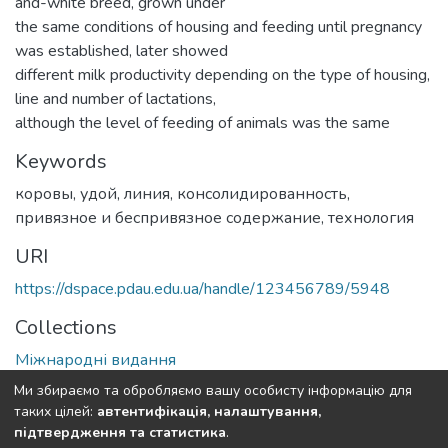
and-white breed, grown under
the same conditions of housing and feeding until pregnancy
was established, later showed
different milk productivity depending on the type of housing,
line and number of lactations,
although the level of feeding of animals was the same
Keywords
коровы
,
удой
,
линия
,
консолидированность
,
привязное и беспривязное содержание
,
технология
URI
https://dspace.pdau.edu.ua/handle/123456789/5948
Collections
Міжнародні видання
Ми збираємо та обробляємо вашу особисту інформацію для
Full item page
таких цілей:
автентифікація, налаштування,
підтвердження та статистика
.