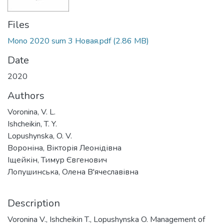
Files
Mono 2020 sum 3 Новая.pdf
(2.86 MB)
Date
2020
Authors
Voronina, V. L.
Ishcheikin, T. Y.
Lopushynska, O. V.
Вороніна, Вікторія Леонідівна
Іщейкін, Тимур Євгенович
Лопушинська, Олена В'ячеславівна
Description
Voronina V., Ishcheikin T., Lopushynska O. Management of