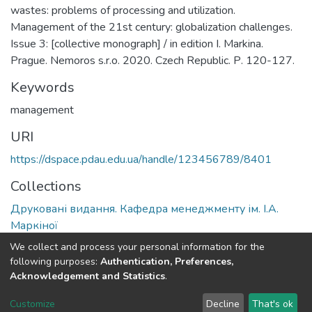
wastes: problems of processing and utilization.
Management of the 21st century: globalization challenges.
Issue 3: [collective monograph] / in edition I. Markina.
Prague. Nemoros s.r.o. 2020. Czech Republic. Р. 120-127.
Keywords
management
URI
https://dspace.pdau.edu.ua/handle/123456789/8401
Collections
Друковані видання. Кафедра менеджменту ім. І.А.
Маркіної
We collect and process your personal information for the
Full item page
following purposes:
Authentication, Preferences,
Acknowledgement and Statistics
.
DSpace software
copyright © 2002-2026
LYRASIS
Customize
Decline
That's ok