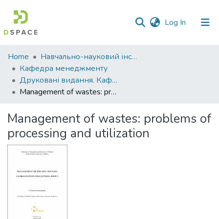
(current)
Log In
Communities
Home
Навчально-науковий інститут економіки, управління, права та інформаційних технологій
&
Кафедра менеджменту
Collections
Друковані видання. Кафедра менеджменту ім. І.А. Маркіної
Management of wastes: problems of processing and utilization
All of DSpace
Management of wastes: problems of
Statistics
processing and utilization