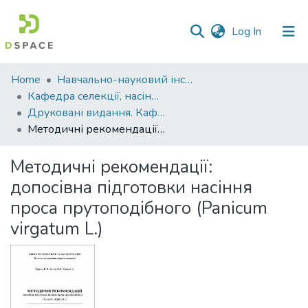
(current)
Log In
Communities
Home
Навчально-науковий інститут агротехнологій, селекції та екології
&
Кафедра селекції, насінництва і генетики
Collections
Друковані видання. Кафедра селекції, насінництва і генетики
Методичні рекомендації: допосівна підготовки насіння проса прутоподібного (Panicum virgatum L.)
All of DSpace
Методичні рекомендації:
Statistics
допосівна підготовки насіння
проса прутоподібного (Panicum
virgatum L.)