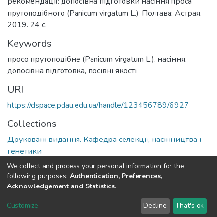
рекомендації: допосівна підготовки насіння проса
прутоподібного (Panicum virgatum L.). Полтава: Астрая,
2019. 24 c.
Keywords
просо прутоподібне (Panicum virgatum L.), насіння,
допосівна підготовка, посівні якості
URI
https://dspace.pdau.edu.ua/handle/123456789/6927
Collections
Друковані видання. Кафедра селекції, насінництва і
генетики
We collect and process your personal information for the
Full item page
following purposes:
Authentication, Preferences,
Acknowledgement and Statistics
.
DSpace software
copyright © 2002-2026
LYRASIS
Customize
Decline
That's ok
Cookie settings
Send Feedback