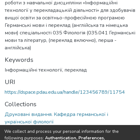
роботи з навчальної дисципліни «Інформаційні
технології у перекладацькій діяльності» для здобувачів
вищої освіти за освітньо-професійною програмою
Германські мови і переклад (англійська та німецька
мови) спеціальності 035 Філологія (035.041 Германські
мови та літератур, (переклад включно), перша -
англійська)
Keywords
Інформаційні технології
,
переклад
URI
https://dspace.pdau.edu.ua/handle/123456789/11754
Collections
Друковані видання. Кафедра германської і
української філології
We collect and process your personal information for the
Full item page
following purposes:
Authentication, Preferences,