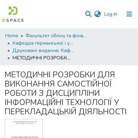
(current)
Log In
Communities
Home
Факультет обліку та фінансів
&
Кафедра германської і української філології
Collections
Друковані видання. Кафедра германської і української філології
МЕТОДИЧНІ РОЗРОБКИ ДЛЯ ВИКОНАННЯ САМОСТІЙНОЇ РОБОТИ З ДИСЦИПЛІНИ ІНФОРМАЦІЙНІ ТЕХНОЛОГІЇ У ПЕРЕКЛАДАЦЬКІЙ ДІЯЛЬНОСТІ
All of DSpace
МЕТОДИЧНІ РОЗРОБКИ ДЛЯ
Statistics
ВИКОНАННЯ САМОСТІЙНОЇ
РОБОТИ З ДИСЦИПЛІНИ
ІНФОРМАЦІЙНІ ТЕХНОЛОГІЇ У
ПЕРЕКЛАДАЦЬКІЙ ДІЯЛЬНОСТІ