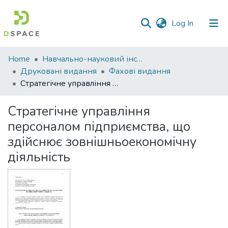
(current)
Log In
Communities
Home
Навчально-науковий інститут економіки, управління, права та інформаційних технологій
&
Друковані видання
Фахові видання
Collections
Стратегічне управління персоналом підприємства, що здійснює зовнішньоекономічну діяльність
All of DSpace
Стратегічне управління
персоналом підприємства, що
Statistics
здійснює зовнішньоекономічну
діяльність