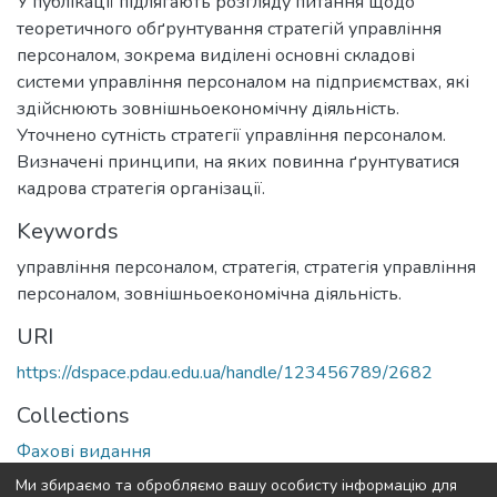
У публікації підлягають розгляду питання щодо
теоретичного обґрунтування стратегій управління
персоналом, зокрема виділені основні складові
системи управління персоналом на підприємствах, які
здійснюють зовнішньоекономічну діяльність.
Уточнено сутність стратегії управління персоналом.
Визначені принципи, на яких повинна ґрунтуватися
кадрова стратегія організації.
Keywords
управління персоналом, стратегія, стратегія управління
персоналом, зовнішньоекономічна діяльність.
URI
https://dspace.pdau.edu.ua/handle/123456789/2682
Collections
Фахові видання
Ми збираємо та обробляємо вашу особисту інформацію для