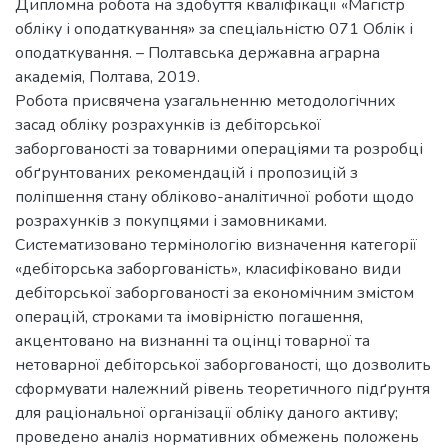
Дипломна робота на здобуття кваліфікації «Магістр
обліку і оподаткування» за спеціальністю 071 Облік і
оподаткування. – Полтавська державна аграрна
академія, Полтава, 2019.
Робота присвячена узагальненню методологічних
засад обліку розрахунків із дебіторської
заборгованості за товарними операціями та розробці
обґрунтованих рекомендацій і пропозицій з
поліпшення стану обліково-аналітичної роботи щодо
розрахунків з покупцями і замовниками.
Систематизовано термінологію визначення категорії
«дебіторська заборгованість», класифіковано види
дебіторської заборгованості за економічним змістом
операцій, строками та імовірністю погашення,
акцентовано на визнанні та оцінці товарної та
нетоварної дебіторської заборгованості, що дозволить
сформувати належний рівень теоретичного підґрунтя
для раціональної організації обліку даного активу;
проведено аналіз нормативних обмежень положень