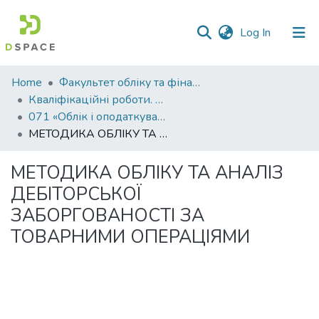
(current)
Log In
Communities
Home
Факультет обліку та фінансів
&
Кваліфікаційні роботи. Факультет обліку та фінансів
Collections
071 «Облік і оподаткування»
МЕТОДИКА ОБЛІКУ ТА АНАЛІЗ ДЕБІТОРСЬКОЇ ЗАБОРГОВАНОСТІ ЗА ТОВАРНИМИ ОПЕРАЦІЯМИ
All of DSpace
МЕТОДИКА ОБЛІКУ ТА АНАЛІЗ
Statistics
ДЕБІТОРСЬКОЇ
ЗАБОРГОВАНОСТІ ЗА
ТОВАРНИМИ ОПЕРАЦІЯМИ