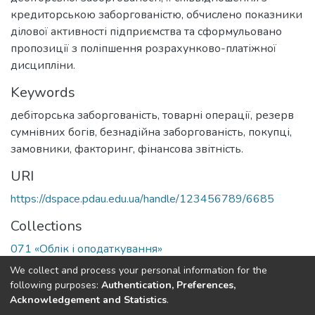
кредиторською заборгованістю, обчислено показники
ділової активності підприємства та сформульовано
пропозиції з поліпшення розрахунково-платіжної
дисципліни.
Keywords
дебіторська заборгованість, товарні операції, резерв
сумнівних богів, безнадійна заборгованість, покупці,
замовники, факторинг, фінансова звітність.
URI
https://dspace.pdau.edu.ua/handle/123456789/6685
Collections
071 «Облік і оподаткування»
We collect and process your personal information for the
Full item page
following purposes:
Authentication, Preferences,
Acknowledgement and Statistics
.