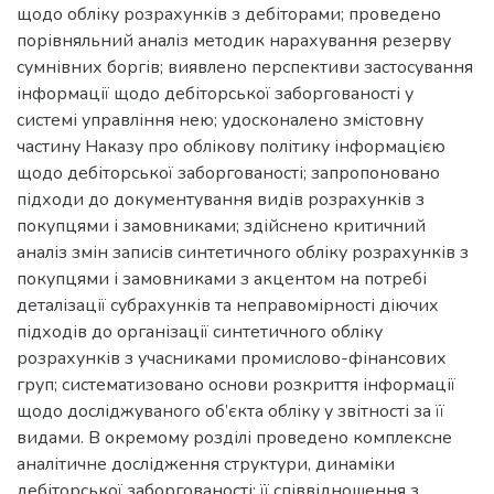
щодо обліку розрахунків з дебіторами; проведено
порівняльний аналіз методик нарахування резерву
сумнівних боргів; виявлено перспективи застосування
інформації щодо дебіторської заборгованості у
системі управління нею; удосконалено змістовну
частину Наказу про облікову політику інформацією
щодо дебіторської заборгованості; запропоновано
підходи до документування видів розрахунків з
покупцями і замовниками; здійснено критичний
аналіз змін записів синтетичного обліку розрахунків з
покупцями і замовниками з акцентом на потребі
деталізації субрахунків та неправомірності діючих
підходів до організації синтетичного обліку
розрахунків з учасниками промислово-фінансових
груп; систематизовано основи розкриття інформації
щодо досліджуваного об’єкта обліку у звітності за її
видами. В окремому розділі проведено комплексне
аналітичне дослідження структури, динаміки
дебіторської заборгованості; її співвідношення з